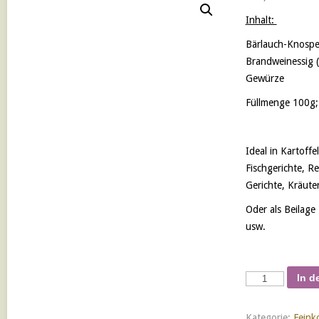
Inhalt:
Bärlauch-Knospe
Brandweinessig (
Gewürze
Füllmenge 100g;
Ideal in Kartoffel
Fischgerichte, R
Gerichte, Kräute
Oder als Beilage 
usw.
Bärlauch
In d
Kapern
Menge
Kategorie:
Feink